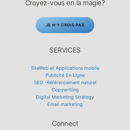
Croyez-vous en la magie?
J
E
N
'
Y
C
R
O
I
S
P
A
S
SERVICES
SiteWeb et Applications mobile
Publicité En Ligne
SEO -Référencement naturel
Copywriting
Digital Marketing Strategy
Email marketing
Connect